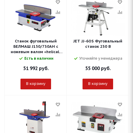
Станок фуговальный
JET JJ-6OS Фуговальный
БЕЛМАШ J150/730AH с
станок 230 В
ножевым валом «helical»
(S214A)
Есть в наличии
Уточняйте у менеджера
51 992
руб.
55 000
руб.
В корзину
В корзину