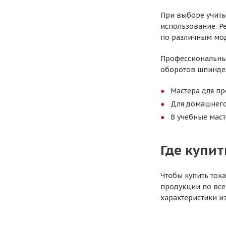
При выборе учиты
использование. Р
по различным мод
Профессиональные
оборотов шпиндел
Мастера для пр
Для домашнего 
В учебные маст
Где купит
Чтобы купить тока
продукции по все
характеристики и