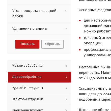
Основные модели
Угол поворота передней
бабки
для мастеров-л
домашней масте
Удлинение станины
можно работат
токарный агре
операции;
Сбросить
профессиональ
универсальные
Металлообработка
Настольные мини-
переносить. Мощн
Деревообработка
от 200 до 3600 в м
Ручной Инструмент
Стационарные ста
шпинделя до 2200-
Электроинструмент
подобными харак
Школьное оборудо
Пневмоинструмент