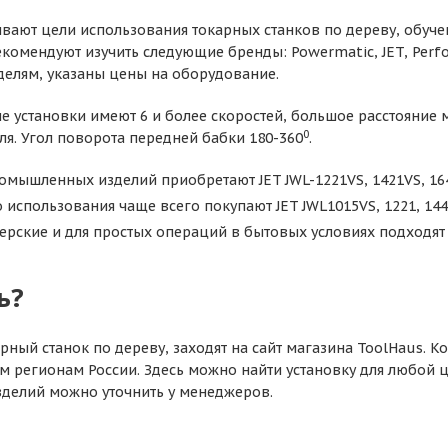
вают цели использования токарных станков по дереву, обуч
екомендуют изучить следующие бренды: Powermatic, JET, Perf
елям, указаны цены на оборудование.
 установки имеют 6 и более скоростей, большое расстояние
0
я. Угол поворота передней бабки 180-360
.
омышленных изделий приобретают JET JWL-1221VS, 1421VS, 164
использования чаще всего покупают JET JWL1015VS, 1221, 144
ерские и для простых операций в бытовых условиях подходят
ь?
рный станок по дереву, заходят на сайт магазина ToolHaus. К
м регионам России. Здесь можно найти установку для любой ц
зделий можно уточнить у менеджеров.