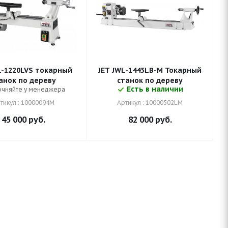
L-1220LVS токарный
JET JWL-1443LB-M Токарный
анок по дереву
станок по дереву
Есть в наличии
очняйте у менеджера
тикул : 10000094M
Артикул : 10000502LM
45 000
руб.
82 000
руб.