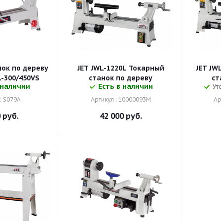
ок по дереву
JET JWL-1220L Токарный
JET JW
-300/450VS
станок по дереву
ст
 наличии
Есть в наличии
Ут
: S079A
Артикул : 10000093M
Ар
0
руб.
42 000
руб.