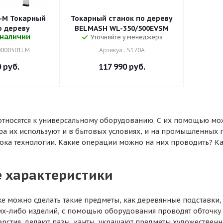
L-M Токарный
Токарный станок по дереву
о дереву
BELMASH WL-350/500EVSM
 наличии
Уточняйте у менеджера
10000501LM
Артикул : S170A
0
руб.
117 990
руб.
относятся к универсальному оборудованию. С их помощью мо
ра их используют и в бытовых условиях, и на промышленных 
рока технологии. Какие операции можно на них проводить? Ка
 характеристики
ке можно сделать такие предметы, как деревянные подставки, 
их-либо изделий, с помощью оборудования проводят обточку
ерстия, делают пазы, канты, украшают предметы художественн