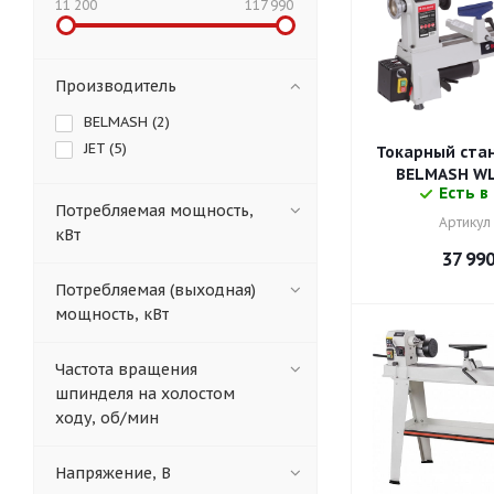
11 200
117 990
Производитель
BELMASH (
2
)
JET (
5
)
Токарный стан
BELMASH WL
Есть в
Потребляемая мощность,
Артикул 
кВт
37 99
Потребляемая (выходная)
мощность, кВт
Частота вращения
шпинделя на холостом
ходу, об/мин
Напряжение, В