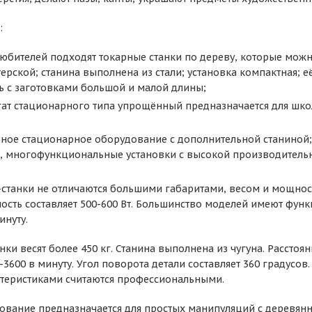
:
юбителей подходят токарные станки по дереву, которые можно
рской; станина выполнена из стали; установка компактная; е
ь с заготовками большой и малой длины;
гат стационарного типа упрощённый предназначается для шко
ное стационарное оборудование с дополнительной станиной; 
, многофункциональные установки с высокой производитель
станки не отличаются большими габаритами, весом и мощность
ость составляет 500-600 Вт. Большинство моделей имеют фун
инуту.
нки весят более 450 кг. Станина выполнена из чугуна. Рассто
3600 в минуту. Угол поворота детали составляет 360 градусов.
теристиками считаются профессиональными.
вание предназначается для простых манипуляций с деревянн