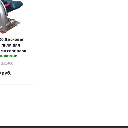
0 Дисковая
 пила для
 материалов
 наличии
: dp1400
0
руб.