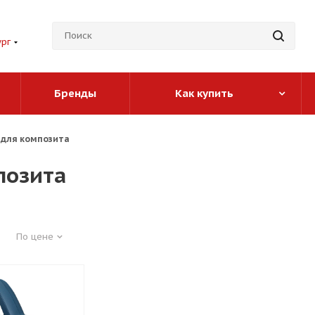
ург
Бренды
Как купить
для композита
позита
По цене