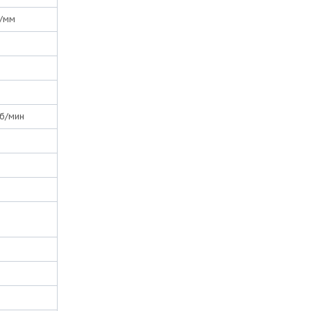
п/мм
об/мин