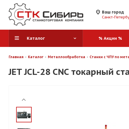
Ваш город
Санкт-Петерб
Каталог
% Акции %
Главная
-
Каталог
-
Металлообработка
-
Станки с ЧПУ по мет
JET JCL-28 CNC токарный ста