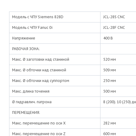
Модель с ЧПУ Siemens 828D
JCL-28S CNC
Модель с ЧПУ Fanuc 0i
JCL-28F CNC
Напряжение
400 В
РАБОЧАЯ ЗОНА:
Макс. Ø заготовки над станиной
520 мм
Макс. Ø обточки над станиной
509 мм
Макс. Ø обточки над суппортом
250 мм
Макс. длина точения
500 мм
Ø гидравлич. патрона
8 (200); 10 (250) 
ПЕРЕМЕЩЕНИЯ:
Макс. перемещение по оси X
282 мм
Макс. перемещение по оси Z
600 мм