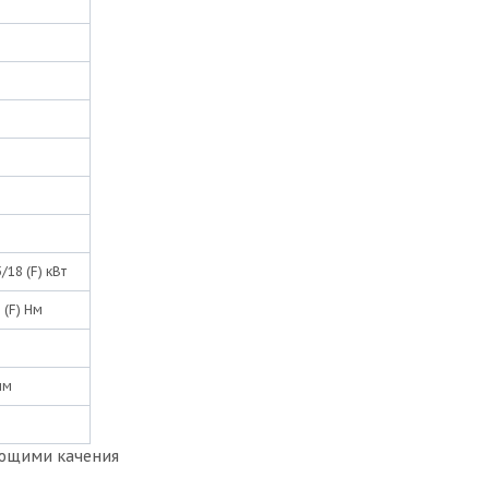
5/18 (F) кВт
5 (F) Нм
мм
яющими качения